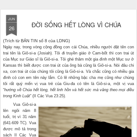
JUN
ĐỜI SỐNG HẾT LÒNG VÌ CHÚA
26
(Trích từ BẢN TIN số 8 của LDNG)
Ngày nay, trong vòng cộng đồng con cái Chúa, nhiều người đặt tên con
trai tên là Giô-si-a (Josiah). Tôi đi truyền giáo ở Cam-bốt thì con trai út
của Mục sư Giáo sĩ là Giô-si-a. Tôi ghé thăm một gia đình một Mục sư ở
Kansas thì biết được con trai út của ông bà cũng là Giô-si-a. Nói đâu chi
xa, con trai út của chúng tôi cũng là Giô-si-a. Và chắc cũng có nhiều gia
đình có con em tên này lắm. Có lẽ những bậc cha mẹ cũng như chúng
tôi rất quý mến vị vua trẻ của Giu-đa có tên là Giô-si-a, một vị vua
“
hướng về Chúa hết lòng, hết linh hồn và hết sức mà vâng theo mọi điều
trong Kinh Luật
” (II Các Vua 23:25).
Vua Giô-si-a
lên ngôi năm 8
tuổi, trị vì 31 năm
(641-609 TC). Vua
được mô tả trong
sách II Các Vua