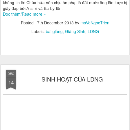
không tin lời Chúa hứa nên chịu án phạt là đất nước ông lần lược bị
giầy đạp bởi A-si-ri và Ba-by-lôn.
Đọc thêm/Read more »
Posted
17th December 2013
by
msVoNgocTrien
Labels:
bài giảng
Giáng Sinh
LDNG
DEC
SINH HOẠT CỦA LDNG
14