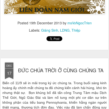
Posted
19th December 2013
by
msVoNgocTrien
Labels:
Giáng Sinh
LDNG
Thiệp
DEC
ĐỨC CHÚA TRỜI Ở CÙNG CHÚNG TA
17
Biến cố 11/9 sẽ in mãi trong ký ức chúng ta. Trong buổi sáng kinh
hoàng ấy chính mắt chúng ta đã chứng kiến cảnh hải hùng, khó tin
nhưng thật sự. Bọn khủng bố đã tấn công Trung Tâm mậu Dịch
Thế Giới, Ngũ Giác Đài và làm nổ tung một phi cơ dân sự trên
không phận của tiểu bang Pennsylvania, khiến hằng ngàn người
thiệt mạng, thương tích đớn đau. Việc này đã làm chấn động suy