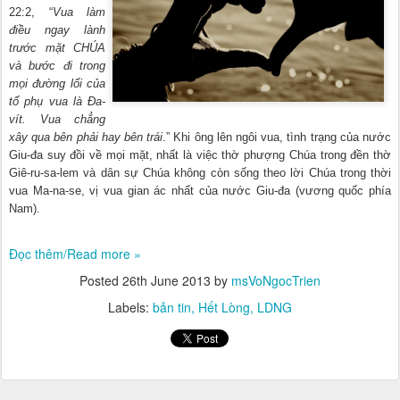
22:2, “
Vua làm
điều ngay lành
trước mặt CHÚA
và bước đi trong
mọi đường lối của
tổ phụ vua là Đa-
vít. Vua chẳng
xây qua bên phải hay bên trái
.
” Khi ông lên ngôi vua, tình trạng của nước
Giu-đa suy đồi về mọi mặt, nhất là việc thờ phượng Chúa trong đền thờ
Giê-ru-sa-lem và dân sự Chúa không còn sống theo lời Chúa trong thời
vua Ma-na-se, vị vua gian ác nhất của nước Giu-đa (vương quốc phía
Nam).
Đọc thêm/Read more »
Posted
26th June 2013
by
msVoNgocTrien
Labels:
bản tin
Hết Lòng
LDNG