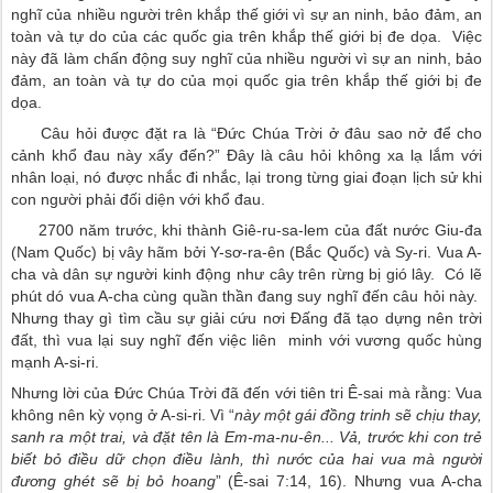
nghĩ của nhiều người trên khắp thế giới vì sự an ninh, bảo đảm, an
toàn và tự do của các quốc gia trên khắp thế giới bị đe dọa. Việc
này đã làm chấn động suy nghĩ của nhiều người vì sự an ninh, bảo
đảm, an toàn và tự do của mọi quốc gia trên khắp thế giới bị đe
dọa.
Câu hỏi được đặt ra là “Đức Chúa Trời ở đâu sao nở để cho
cảnh khổ đau này xẩy đến?” Đây là câu hỏi không xa lạ lắm với
nhân loại, nó được nhắc đi nhắc, lại trong từng giai đoạn lịch sử khi
con người phải đối diện với khổ đau.
2700 năm trước, khi thành Giê-ru-sa-lem của đất nước Giu-đa
(Nam Quốc) bị vây hãm bởi Y-sơ-ra-ên (Bắc Quốc) và Sy-ri. Vua A-
cha và dân sự người kinh động như cây trên rừng bị gió lây. Có lẽ
phút dó vua A-cha cùng quần thần đang suy nghĩ đến câu hỏi này.
Nhưng thay gì tìm cầu sự giải cứu nơi Đấng đã tạo dựng nên trời
đất, thì vua lại suy nghĩ đến việc liên minh với vương quốc hùng
mạnh A-si-ri.
Nhưng lời của Đức Chúa Trời đã đến với tiên tri Ê-sai mà rằng: Vua
không nên kỳ vọng ở A-si-ri. Vì “
này một gái đồng trinh sẽ chịu thay,
sanh ra một trai, và đặt tên là Em-ma-nu-ên... Vả, trước khi con trẻ
biết bỏ điều dữ chọn điều lành, thì nước của hai vua mà người
đương ghét sẽ bị bỏ hoang
” (Ê-sai 7:14, 16). Nhưng vua A-cha