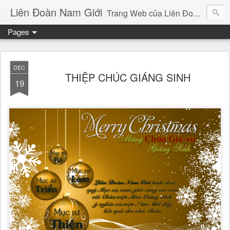
Liên Đoàn Nam Giới
Trang Web của Liên Đoàn Nam Giới, nơi đăng tải bài viết của Bản Tin và những tin tức sinh hoạt của Liên Đoàn.
Pages
DEC
THIỆP CHÚC GIÁNG SINH
19