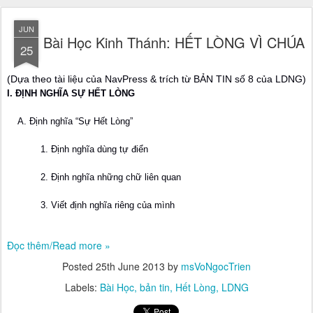
JUN
Bài Học Kinh Thánh: HẾT LÒNG VÌ CHÚA
25
(Dựa theo tài liệu của NavPress & trích từ BẢN TIN số 8 của LDNG)
I. ĐỊNH NGHĨA SỰ HẾT LÒNG
A. Định nghĩa “Sự Hết Lòng”
1. Định nghĩa dùng tự điển
2. Định nghĩa những chữ liên quan
3. Viết định nghĩa riêng của mình
Đọc thêm/Read more »
Posted
25th June 2013
by
msVoNgocTrien
Labels:
Bài Học
bản tin
Hết Lòng
LDNG