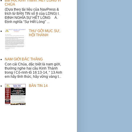
Bài Học Kinh Thánh: HẾT LÒNG VÌ
CHÚA
(Dựa theo tài liệu của NavPress &
trích từ BẢN TIN số 8 của LDNG) I.
ĐỊNH NGHĨA SỰ HẾT LÒNG A.
Định nghĩa “Sự Hết Lòng” ...
THƯ GỞI MỤC SƯ,
HỘI THÁNH
NAM GIỚI ĐẮC THẮNG
Con cái Chúa, đặc biệt là nam giới,
thường nghe hai câu Kinh Thánh
trong I Cô-rinh-tô 16:13-14, “ 13 Anh
em hãy tỉnh thức, hãy vững vàng t...
BẢN TIN 14