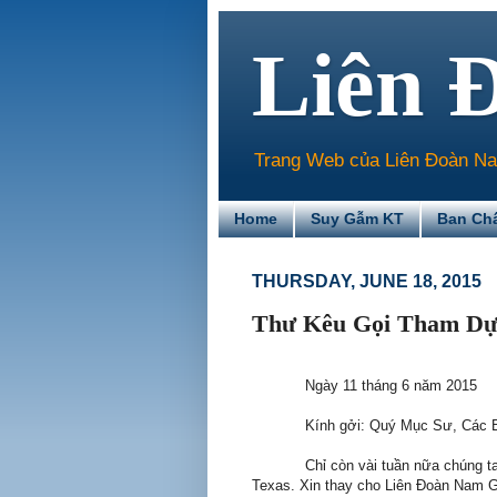
Liên 
Trang Web của Liên Đoàn Nam 
Home
Suy Gẫm KT
Ban Ch
THURSDAY, JUNE 18, 2015
Thư Kêu Gọi Tham Dự 
Ngày 11 tháng 6 năm 2015
Kính gởi: Quý Mục Sư, Các 
Chỉ còn vài tuần nữa chúng ta
Texas. Xin thay cho Liên Đoàn Nam Gi