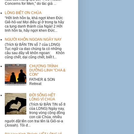
Concerns for Men,” do tác giả ...
LÒNG BIẾT ƠN CHÚA
“Hỡi linh hồn ta, khá ngợi khen Đức
Giê-hô-va! Mọi điều gì ở trong ta hãy
ca tụng danh thánh của Ngài! 2 Hỡi
linh hồn ta, hãy ngợi khen Đức...
NGƯỜI KHÔN NGOAN NGÀY NAY
(Trích từ BẢN TIN số 7 của LDNG)
Tục ngữ ca dao chúng ta có những
câu sau đây về khôn ngoan: Khôn
cũng chết, dại cũng chết, biết t...
CHƯƠNG TRÌNH
DƯỠNG LINH "CHA &
CON"
FATHER & SON
Retreat
ĐỜI SỐNG HẾT
LÒNG VÌ CHÚA
(Trích từ BẢN TIN số 8
của LDNG) Ngày nay,
trong vòng cộng đồng
con cái Chúa, nhiều
người đặt tên con trai tên là Giô-si-a
(Josiah). Tôi đ...