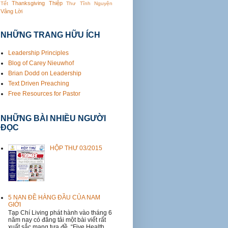
Thanksgiving
Thiệp
Tết
Thư
Tĩnh Nguyện
Vâng Lời
NHỮNG TRANG HỮU ÍCH
Leadership Principles
Blog of Carey Nieuwhof
Brian Dodd on Leadership
Text Driven Preaching
Free Resources for Pastor
NHỮNG BÀI NHIỀU NGƯỜI
ĐỌC
HỘP THƯ 03/2015
5 NAN ĐỀ HÀNG ĐẦU CỦA NAM
GIỚI
Tạp Chí Living phát hành vào tháng 6
năm nay có đăng tải một bài viết rất
xuất sắc mang tựa đề, “Five Health