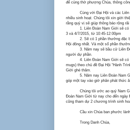
để cùng thờ phượng Chúa, thông côn
Cùng với Đại Hội và các Liê
nhiều sinh hoạt. Chúng tôi xin giới 
rằng quý vị sẽ giúp thông báo rộng rã
1. Liên Đoàn Nam Giới sẽ có 
3 và 4/7/2015, từ 10:45-12:00pm
2. Sẽ có 1 phần thưởng đặc b
Hội đông nhất. Và một số phần thưở
3. Năm nay sẽ bầu cử Liên Đ
người dự phần.
4. Liên Đoàn Nam Giới sẽ có 
mugs) theo chủ đề Đại Hội “Hành Trì
Giới ghé thăm.
5. Năm nay Liên Đoàn Nam Gi
góp một tay vào giờ phân phát thức ăn
Chúng tôi ước ao quý Nam Giớ
Đoàn Nam Giới từ nay cho đến ngày Đ
cũng tham dự 2 chương trình sinh ho
Cầu xin Chúa ban phước lành
Trong Danh Chúa,