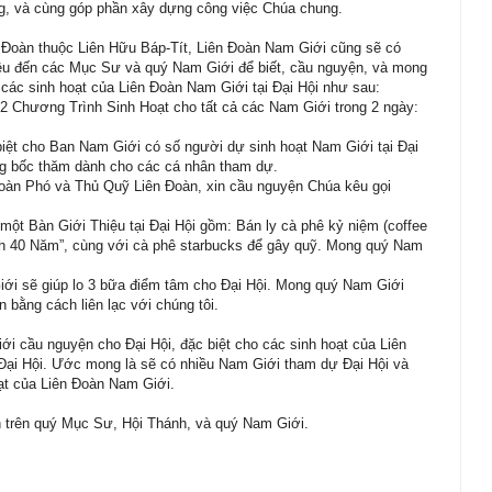
g, và cùng góp phần xây dựng công việc Chúa chung.
n Đoàn thuộc Liên Hữu Báp-Tít, Liên Đoàn Nam Giới cũng sẽ có
thiệu đến các Mục Sư và quý Nam Giới để biết, cầu nguyện, và mong
i các sinh hoạt của Liên Đoàn Nam Giới tại Đại Hội như sau:
2 Chương Trình Sinh Hoạt cho tất cả các Nam Giới trong 2 ngày:
iệt cho Ban Nam Giới có số người dự sinh hoạt Nam Giới tại Đại
ng bốc thăm dành cho các cá nhân tham dự.
oàn Phó và Thủ Quỹ Liên Đoàn, xin cầu nguyện Chúa kêu gọi
một Bàn Giới Thiệu tại Đại Hội gồm: Bán ly cà phê kỷ niệm (coffee
nh 40 Năm”, cùng với cà phê starbucks để gây quỹ. Mong quý Nam
ới sẽ giúp lo 3 bữa điểm tâm cho Đại Hội. Mong quý Nam Giới
 bằng cách liên lạc với chúng tôi.
i cầu nguyện cho Đại Hội, đặc biệt cho các sinh hoạt của Liên
ại Hội. Ước mong là sẽ có nhiều Nam Giới tham dự Đại Hội và
ạt của Liên Đoàn Nam Giới.
 trên quý Mục Sư, Hội Thánh, và quý Nam Giới.