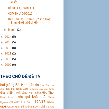
GIỚI
TIẾNG GỌI NAM GIỚI
HỘP THƯ 06/2015
Thư Kêu Gọi Tham Dự Sinh Hoạt
Nam Giới tại Đại Hội
►
March
(1)
►
2014
(5)
►
2013
(5)
►
2012
(8)
►
2011
(2)
►
2010
(5)
►
2009
(6)
THEO CHỦ ĐỀ/ĐỀ TÀI
bài giảng
Bài Học
bản tin
Bình An
can
Đại Hội Nam Giới
đảm
Father's Day
gia đình
Giáng Sinh
Hộp Thư
Hết Lòng
Hội Thánh
kêu gọi
khích lệ
Huấn Luyện
Khôn
LDNG
nam
Ngoan
KTPAGE
Lãnh Đạo
giới
suy nghĩ
Sứ Mệnh
Quyết tâm
Tạ Ơn