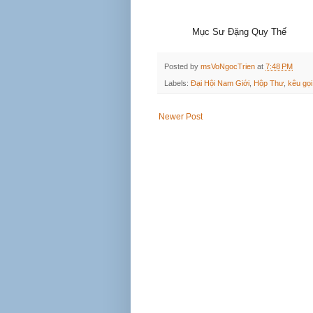
Mục Sư Đặng Quy Thế
Posted by
msVoNgocTrien
at
7:48 PM
Labels:
Đại Hội Nam Giới
,
Hộp Thư
,
kêu gọi
Newer Post