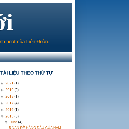
ới
inh hoạt của Liên Đoàn.
TÀI LIỆU THEO THỨ TỰ
►
2021
(1)
►
2019
(2)
►
2018
(1)
►
2017
(4)
►
2016
(1)
▼
2015
(5)
▼
June
(4)
5 NAN ĐỀ HÀNG ĐẦU CỦA NAM